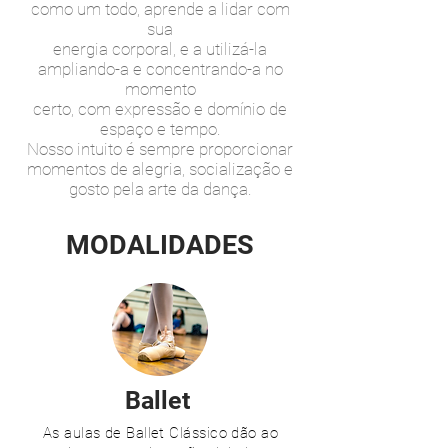
como um todo, aprende a lidar com
sua
energia corporal, e a utilizá-la
ampliando-a e concentrando-a no
momento
certo, com expressão e domínio de
espaço e tempo.
Nosso intuito é sempre proporcionar
momentos de alegria, socialização e
gosto pela arte da dança.
MODALIDADES
Ballet
As aulas de Ballet Clássico dão ao