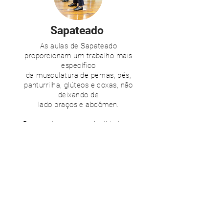
Sapateado
As aulas de Sapateado
proporcionam um trabalho mais
específico
da musculatura de pernas, pés,
panturrilha, glúteos e coxas, não
deixando de
lado braços e abdômen.
Desenvolve-se a musicalidade ao
fazer música com os pés, pois os
calçados de sapateado funcionam
como instrumento de
percussão. São adequadas para
crianças a partir dos 6 anos e para
jovens e
adultos de todas as idades.