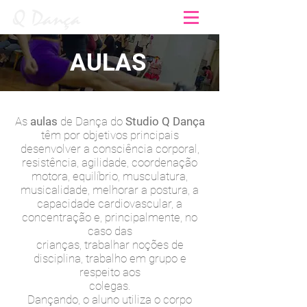
AULAS
As
aulas
de Dança do
Studio Q Dança
têm por objetivos principais
desenvolver a consciência corporal,
resistência, agilidade, coordenação
motora, equilíbrio, musculatura,
musicalidade, melhorar a postura, a
capacidade cardiovascular, a
concentração e, principalmente, no
caso das
crianças, trabalhar noções de
disciplina, trabalho em grupo e
respeito aos
colegas.
Dançando, o aluno utiliza o corpo