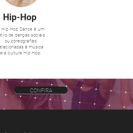
Hip-Hop
 Hip Hop Dance é um
stilo de danças sociais
ou coreografias
elacionadas á música
e a cultura Hip Hop.
CONFIRA