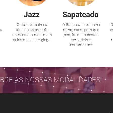
Jazz
Sapateado
O Jazz trabalha a
O Sapateado trabalha
O
a,
técnica, expressão
ritmo, sons, pernas e
e
artística
e a mente em
pés, fazendo destes
aulas cheias de ginga.
verdadeiros
r
instrumentos.
OBRE AS NOSSAS MODALIDADES!