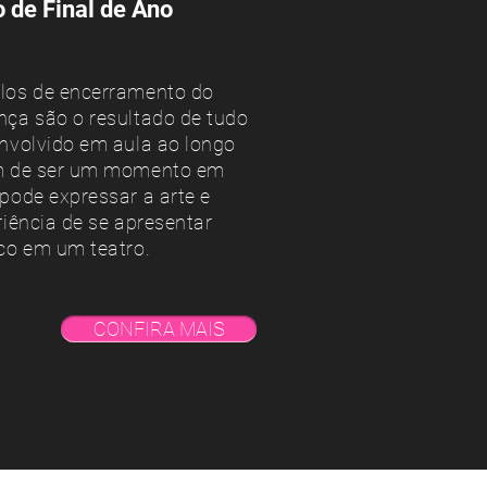
 de Final de Ano
los de encerramento do
nça são o resultado de tudo
envolvido em aula ao longo
ém de ser um momento em
pode expressar a arte e
riência de se apresentar
ico em um teatro.
CONFIRA MAIS