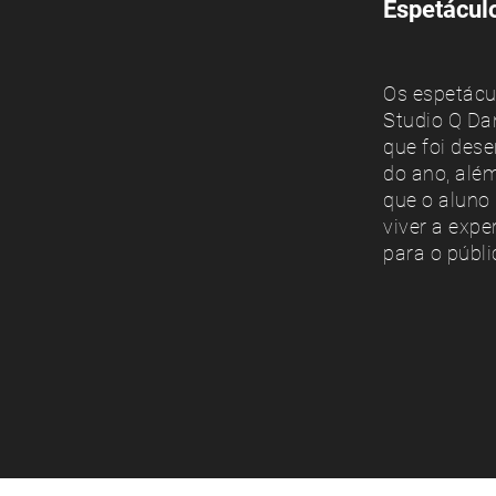
Espetáculo
Os espetácu
Studio Q Da
que foi des
do ano, al
que o aluno 
viver a expe
para o públ