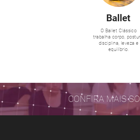
Ballet
O Ballet Clássico
trabalha corpo, postur
disciplina, leveza e
equilíbrio.
CONFIRA MAIS S